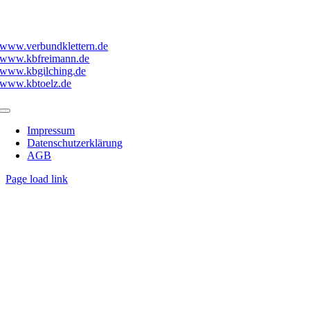
Verbund
www.verbundklettern.de
www.kbfreimann.de
www.kbgilching.de
www.kbtoelz.de
Toggle
Navigation
Impressum
Datenschutzerklärung
AGB
Page load link
Nach
oben