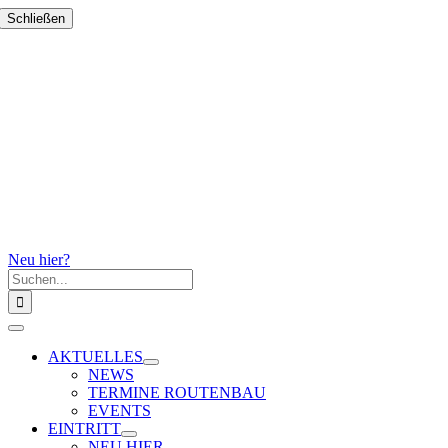
Schließen
Neu hier?
Suche
nach:
Toggle
Navigation
AKTUELLES
NEWS
TERMINE ROUTENBAU
EVENTS
EINTRITT
NEU HIER