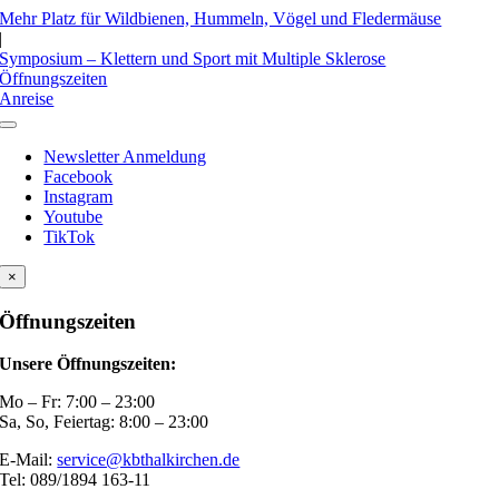
Zum
Mehr Platz für Wildbienen, Hummeln, Vögel und Fledermäuse
Inhalt
|
springen
Symposium – Klettern und Sport mit Multiple Sklerose
Öffnungszeiten
Anreise
Toggle
Navigation
Newsletter Anmeldung
Facebook
Instagram
Youtube
TikTok
×
Öffnungszeiten
Unsere Öffnungszeiten:
Mo – Fr: 7:00 – 23:00
Sa, So, Feiertag: 8:00 – 23:00
E-Mail:
service@kbthalkirchen.de
Tel: 089/1894 163-11