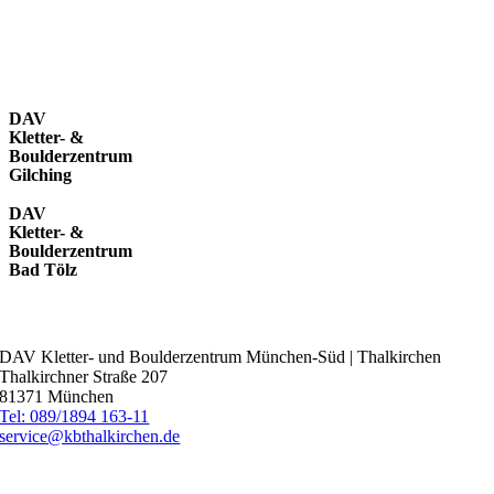
DAV
Kletter- &
Boulderzentrum
Gilching
DAV
Kletter- &
Boulderzentrum
Bad Tölz
Kontakt
DAV Kletter- und Boulderzentrum München-Süd | Thalkirchen
Thalkirchner Straße 207
81371 München
Tel: 089/1894 163-11
service@kbthalkirchen.de
Über uns